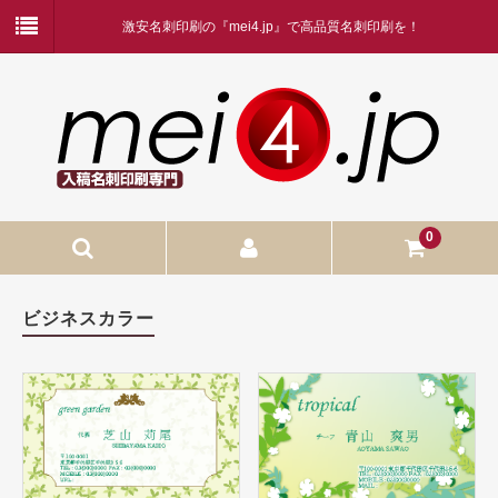
激安名刺印刷の『mei4.jp』で高品質名刺印刷を！
0
入稿名刺印刷
ビジネスカラー
入稿名刺印刷
二つ折り名刺印刷
蛍光白印刷
名刺ケース