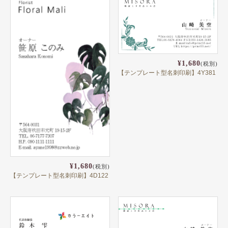
健康
スポーツ
教育
¥1,680
(税別)
士業
【テンプレート型名刺印刷】4Y381
証券・金融
ＩＴ
不動産
美容・サロン
¥1,680
(税別)
飲食店
【テンプレート型名刺印刷】4D122
ショップ
イラスト系