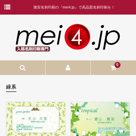
激安名刺印刷の『mei4.jp』で高品質名刺印刷を！
0
入稿名刺印刷
緑系
入稿名刺印刷
二つ折り名刺印刷
蛍光白印刷
名刺ケース