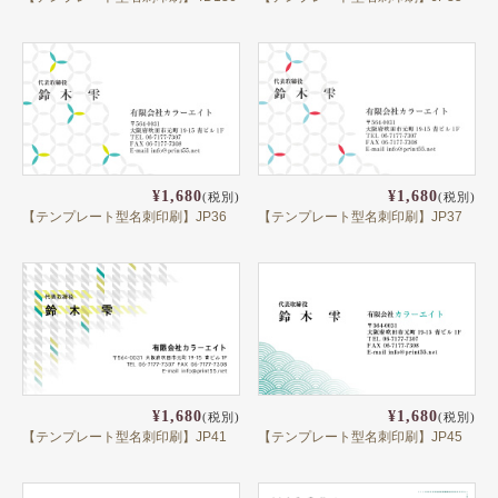
ペット名刺
ショップカード
全国福利厚生共済会様式
用紙変更オプション
データ加工オプション
¥1,680
¥1,680
(税別)
(税別)
【テンプレート型名刺印刷】JP36
【テンプレート型名刺印刷】JP37
名刺ケース
ロゴマーク販売
住宅
リフォーム
設備
¥1,680
¥1,680
(税別)
(税別)
【テンプレート型名刺印刷】JP41
【テンプレート型名刺印刷】JP45
医療
介護福祉