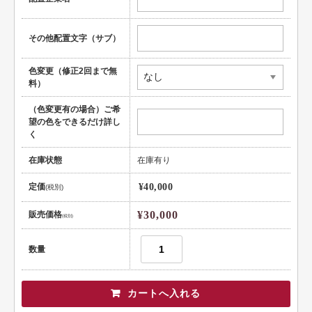
頭文字
用紙紹介
その他配置文字（サブ）
配送・納期
色変更（修正2回まで無
料）
入稿の手引き
（色変更有の場合）ご希
望の色をできるだけ詳し
く
在庫状態
在庫有り
定価
¥40,000
(税別)
¥30,000
販売価格
(税別)
数量