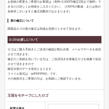
お色味の変更をご希望のお客様は（有料+2,000円/修正2回まで無料）で
健康
きるだけ詳しくお色味をご入力ください。（CMYKの数値、または色の
名称等ございますと修正回数内でおさまります）
スポーツ
形の修正について
教育
既製品ロゴの形の修正は別途お見積りとさせて頂きます。
士業
ロゴのお渡しについて
証券・金融
ロゴはご購入手続きとご決済の確認が取れ次第、メールでデータを送信
ＩＴ
させて頂きます。
修正のご依頼を頂いている方は、ご決済頂き次第修正ロゴを画像で送信
不動産
させて頂きますので
確定次第のデータ送信となります。
美容・サロン
ファイル形式は「ai/PDF/PNG」です。
その他形式をご希望の方は、お気軽にご相談下さいませ。
飲食店
ショップ
王冠をモチーフにしたロゴ
イラスト系
配置企業名