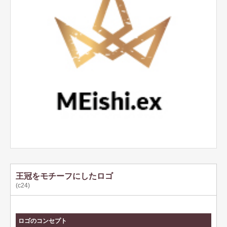
テンプレート名刺
ビジネスモノクロ
ビジネスカラー
デザイン名刺
フォト名刺（写真・画像入り名刺）
恋する名刺♥
和風名刺
筆名人名刺
IT関係
王冠をモチーフにしたロゴ
(c24)
不動産関係
医療関係
ロゴのコンセプト