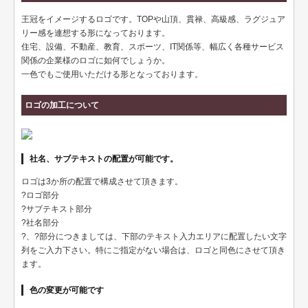
ペット名刺
王冠をイメージするロゴです。TOPや山頂、貫禄、高級感、ラグジュア
ショップカード
リー感を連想する形になっております。
住宅、設備、不動産、教育、スポーツ、IT関係等、幅広く各種サービス
全国福利厚生共済会様式
関係の企業様のロゴに如何でしょうか。
一色でもご使用いただける形となっております。
用紙変更オプション
ロゴの加工について
データ加工オプション
名刺ケース
社名、サブテキストの配置が可能です。
ロゴマーク販売
ロゴは3か所の配置で構成させて頂きます。
住宅
?ロゴ部分
?サブテキスト部分
リフォーム
?社名部分
?、?部分につきましては、下部のテキスト入力エリアに配置したい文字
設備
列をご入力下さい。特にご指定がない場合は、ロゴと同色にさせて頂き
ます。
医療
色の変更が可能です
介護福祉