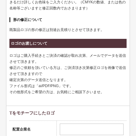
きるだけ詳しくお色味をご入力ください。（CMYKの数値、または色の
健康
名称等ございますと修正回数内でおさまります）
スポーツ
形の修正について
既製品ロゴの形の修正は別途お見積りとさせて頂きます。
教育
士業
ロゴのお渡しについて
証券・金融
ロゴはご購入手続きとご決済の確認が取れ次第、メールでデータを送信
させて頂きます。
ＩＴ
修正のご依頼を頂いている方は、ご決済頂き次第修正ロゴを画像で送信
させて頂きますので
不動産
確定次第のデータ送信となります。
ファイル形式は「ai/PDF/PNG」です。
美容・サロン
その他形式をご希望の方は、お気軽にご相談下さいませ。
飲食店
Tをモチーフにしたロゴ
ショップ
イラスト系
配置企業名