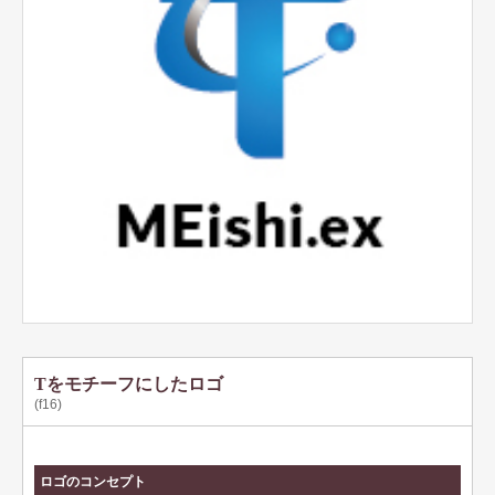
テンプレート名刺
ビジネスモノクロ
ビジネスカラー
デザイン名刺
フォト名刺（写真・画像入り名刺）
恋する名刺♥
和風名刺
筆名人名刺
IT関係
Tをモチーフにしたロゴ
(f16)
不動産関係
医療関係
ロゴのコンセプト