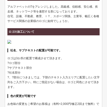
ペット名刺
アルファベットのTをアレンジしました。高級感、信頼感、安心感、疾
ショップカード
走感、ネットワーク等を連想する形になっております。
住宅、設備、不動産、教育、ＩＴ、スポーツ関係、士業等、幅広く各種
全国福利厚生共済会様式
サービス関係の企業様のロゴに如何でしょうか。
用紙変更オプション
ロゴの加工について
データ加工オプション
名刺ケース
社名、サブテキストの配置が可能です。
ロゴマーク販売
ロゴは3か所の配置で構成させて頂きます。
?ロゴ部分
住宅
?サブテキスト部分
?社名部分
リフォーム
?、?部分につきましては、下部のテキスト入力エリアに配置したい文字
列をご入力下さい。特にご指定がない場合は、ロゴと同色にさせて頂き
設備
ます。
医療
色の変更が可能です
介護福祉
お色味の変更をご希望のお客様は（有料+2,000円/修正2回まで無料）で