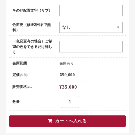
頭文字
その他配置文字（サブ）
用紙紹介
色変更（修正2回まで無
配送・納期
料）
入稿の手引き
（色変更有の場合）ご希
望の色をできるだけ詳し
く
在庫状態
在庫有り
定価
¥50,000
(税別)
¥35,000
販売価格
(税別)
数量