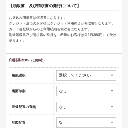
ペット名刺
【領収書、及び請求書の発行について】
ショップカード
お振込み明細書は領収書になります。
全国福利厚生共済会様式
クレジット決済のお客様はクレジット利用控えが領収書となります。
カード会社様からのご利用明細も領収書になります。
用紙変更オプション
別途領収書及び請求書の発行をご希望のお客様は各1通380円にて受け
賜ります。
データ加工オプション
名刺ケース
印刷基本料（100枚）
ロゴマーク販売
用紙選択
住宅
リフォーム
裏面印刷
設備
画像配置の有無
医療
地図配置
介護福祉