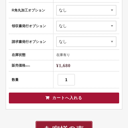
健康
R角丸加工オプション
スポーツ
領収書発行オプション
教育
士業
請求書発行オプション
証券・金融
在庫状態
在庫有り
ＩＴ
¥1,680
販売価格
(税別)
不動産
数量
美容・サロン
飲食店
ショップ
イラスト系