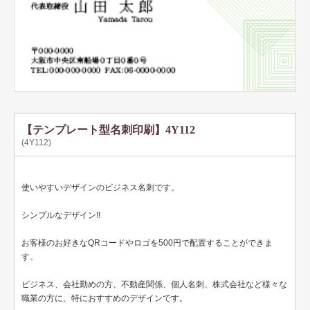
テンプレート名刺
ビジネスモノクロ
ビジネスカラー
デザイン名刺
フォト名刺（写真・画像入り名刺）
【テンプレート型名刺印刷】4Y112
(4Y112)
恋する名刺♥
和風名刺
使いやすいデザインのビジネス名刺です。
筆名人名刺
シンプルなデザイン!!
IT関係
お客様のお好きなQRコードやロゴを500円で配置することができま
す。
不動産関係
ビジネス、会社勤めの方、不動産関係、個人名刺、株式会社など様々な
医療関係
職業の方に、特におすすめのデザインです。