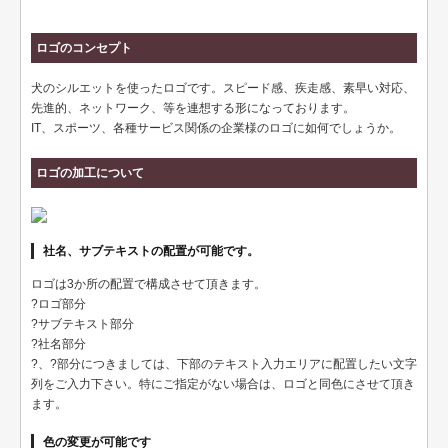
テンプレート名刺
ロゴのコンセプト
ビジネスモノクロ
犬のシルエットを使ったロゴです。スピード感、疾走感、素早い対応、
ビジネスカラー
先進的、ネットワーク、等を連想する形になっております。
IT、スポーツ、各種サービス関係の企業様のロゴに如何でしょうか。
デザイン名刺
ロゴの加工について
フォト名刺（写真・画像入り名刺）
恋する名刺♥
社名、サブテキストの配置が可能です。
和風名刺
ロゴは3か所の配置で構成させて頂きます。
筆名人名刺
?ロゴ部分
?サブテキスト部分
IT関係
?社名部分
?、?部分につきましては、下部のテキスト入力エリアに配置したい文字
不動産関係
列をご入力下さい。特にご指定がない場合は、ロゴと同色にさせて頂き
ます。
医療関係
色の変更が可能です