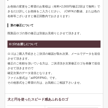
ペット名刺
お色味の変更をご希望のお客様は（有料+2,000円/修正2回まで無料）で
ショップカード
きるだけ詳しくお色味をご入力ください。（CMYKの数値、または色の
名称等ございますと修正回数内でおさまります）
全国福利厚生共済会様式
形の修正について
用紙変更オプション
既製品ロゴの形の修正は別途お見積りとさせて頂きます。
データ加工オプション
ロゴのお渡しについて
名刺ケース
ロゴはご購入手続きとご決済の確認が取れ次第、メールでデータを送信
ロゴマーク販売
させて頂きます。
修正のご依頼を頂いている方は、ご決済頂き次第修正ロゴを画像で送信
住宅
させて頂きますので
確定次第のデータ送信となります。
リフォーム
ファイル形式は「ai/PDF/PNG」です。
その他形式をご希望の方は、お気軽にご相談下さいませ。
設備
医療
犬と円を使ったスピード感あふれるロゴ
介護福祉