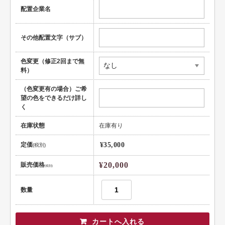
配置企業名
健康
スポーツ
その他配置文字（サブ）
教育
色変更（修正2回まで無
料）
士業
（色変更有の場合）ご希
証券・金融
望の色をできるだけ詳し
く
ＩＴ
在庫状態
在庫有り
不動産
定価
¥35,000
(税別)
美容・サロン
¥20,000
販売価格
(税別)
飲食店
ショップ
数量
イラスト系