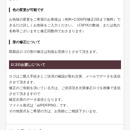
ペット名刺
色の変更が可能です
ショップカード
お色味の変更をご希望のお客様は（有料+2,000円/修正2回まで無料）で
全国福利厚生共済会様式
きるだけ詳しくお色味をご入力ください。（CMYKの数値、または色の
名称等ございますと修正回数内でおさまります）
用紙変更オプション
形の修正について
データ加工オプション
既製品ロゴの形の修正は別途お見積りとさせて頂きます。
名刺ケース
ロゴのお渡しについて
ロゴマーク販売
ロゴはご購入手続きとご決済の確認が取れ次第、メールでデータを送信
住宅
させて頂きます。
修正のご依頼を頂いている方は、ご決済頂き次第修正ロゴを画像で送信
リフォーム
させて頂きますので
確定次第のデータ送信となります。
設備
ファイル形式は「ai/PDF/PNG」です。
その他形式をご希望の方は、お気軽にご相談下さいませ。
医療
介護福祉