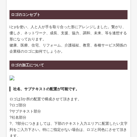
テンプレート名刺
ロゴのコンセプト
ビジネスモノクロ
iとyを使い、人と人が手を取り合った形にアレンジしました。繋がり、
ビジネスカラー
優しさ、ネットワーク、成長、支援、協力、調和、未来、等を連想する
形になっております。
デザイン名刺
健康、医療、住宅、リフォーム、介護福祉、教育、各種サービス関係の
企業様のロゴに如何でしょうか。
フォト名刺（写真・画像入り名刺）
ロゴの加工について
恋する名刺♥
和風名刺
社名、サブテキストの配置が可能です。
筆名人名刺
ロゴは3か所の配置で構成させて頂きます。
IT関係
?ロゴ部分
?サブテキスト部分
不動産関係
?社名部分
?、?部分につきましては、下部のテキスト入力エリアに配置したい文字
医療関係
列をご入力下さい。特にご指定がない場合は、ロゴと同色にさせて頂き
ます。