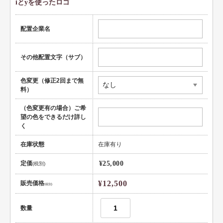
iとyを使ったロゴ
健康
配置企業名
スポーツ
教育
その他配置文字（サブ）
士業
色変更（修正2回まで無
料）
証券・金融
（色変更有の場合）ご希
ＩＴ
望の色をできるだけ詳し
く
不動産
在庫状態
在庫有り
美容・サロン
定価
¥25,000
(税別)
飲食店
¥12,500
販売価格
(税別)
ショップ
イラスト系
数量