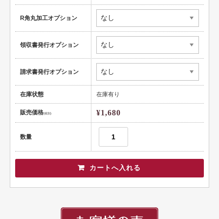
健康
R角丸加工オプション
スポーツ
領収書発行オプション
教育
士業
請求書発行オプション
証券・金融
在庫状態
在庫有り
ＩＴ
¥1,680
販売価格
(税別)
不動産
数量
美容・サロン
飲食店
ショップ
イラスト系