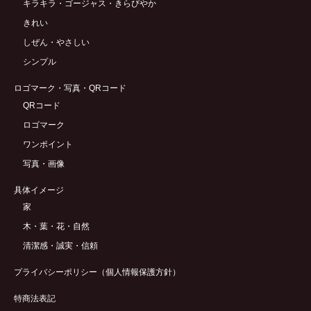
キラキラ・ゴージャス・きらびやか
きれい
しぜん・やさしい
シンプル
ロゴマーク・写真・QRコード
QRコード
ロゴマーク
ワンポイント
写真・画像
具体イメージ
家
木・葉・花・自然
清潔感・誠実・信頼
プライバシーポリシー（個人情報保護方針）
特商法表記