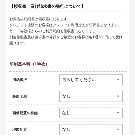
ペット名刺
【領収書、及び請求書の発行について】
ショップカード
お振込み明細書は領収書になります。
全国福利厚生共済会様式
クレジット決済のお客様はクレジット利用控えが領収書となります。
カード会社様からのご利用明細も領収書になります。
用紙変更オプション
別途領収書及び請求書の発行をご希望のお客様は各1通380円にて受け
賜ります。
データ加工オプション
名刺ケース
印刷基本料（100枚）
ロゴマーク販売
用紙選択
住宅
リフォーム
裏面印刷
設備
画像配置の有無
医療
地図配置
介護福祉