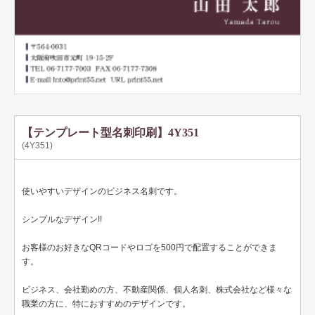
テンプレート名刺
ビジネスモノクロ
ビジネスカラー
デザイン名刺
フォト名刺（写真・画像入り名刺）
【テンプレート型名刺印刷】4Y351
(4Y351)
恋する名刺♥
和風名刺
使いやすいデザインのビジネス名刺です。
筆名人名刺
シンプルなデザイン!!
IT関係
お客様のお好きなQRコードやロゴを500円で配置することができま
す。
不動産関係
ビジネス、会社勤めの方、不動産関係、個人名刺、株式会社など様々な
医療関係
職業の方に、特におすすめのデザインです。