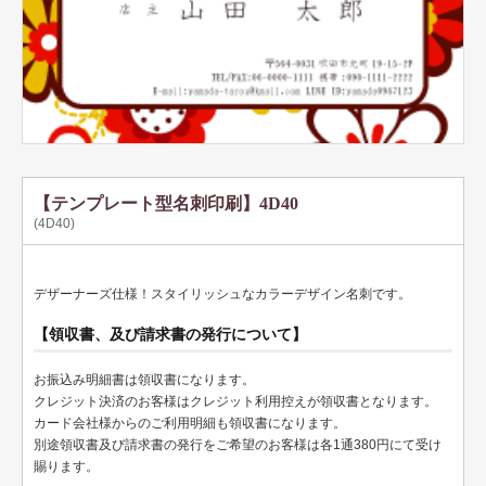
テンプレート名刺
ビジネスモノクロ
ビジネスカラー
デザイン名刺
フォト名刺（写真・画像入り名刺）
【テンプレート型名刺印刷】4D40
(4D40)
恋する名刺♥
和風名刺
デザーナーズ仕様！スタイリッシュなカラーデザイン名刺です。
筆名人名刺
【領収書、及び請求書の発行について】
IT関係
お振込み明細書は領収書になります。
クレジット決済のお客様はクレジット利用控えが領収書となります。
不動産関係
カード会社様からのご利用明細も領収書になります。
別途領収書及び請求書の発行をご希望のお客様は各1通380円にて受け
医療関係
賜ります。