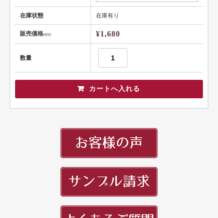
健康
在庫状態
在庫有り
スポーツ
¥1,680
販売価格
(税別)
教育
数量
士業
証券・金融
ＩＴ
不動産
美容・サロン
飲食店
ショップ
イラスト系