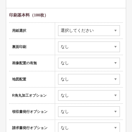
ペット名刺
ショップカード
印刷基本料（100枚）
全国福利厚生共済会様式
用紙選択
用紙変更オプション
裏面印刷
データ加工オプション
名刺ケース
画像配置の有無
ロゴマーク販売
地図配置
住宅
リフォーム
R角丸加工オプション
設備
領収書発行オプション
医療
介護福祉
請求書発行オプション