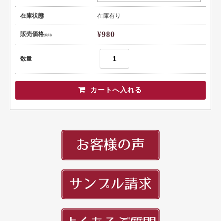
健康
在庫状態
在庫有り
スポーツ
¥980
販売価格
(税別)
教育
数量
士業
証券・金融
ＩＴ
不動産
美容・サロン
飲食店
ショップ
イラスト系