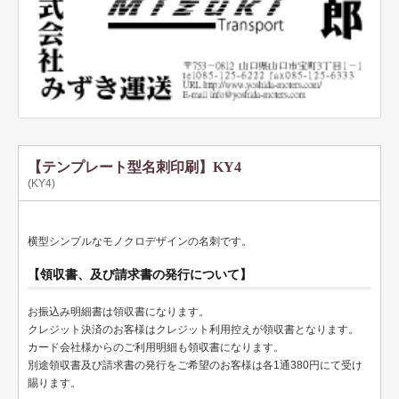
テンプレート名刺
ビジネスモノクロ
ビジネスカラー
デザイン名刺
フォト名刺（写真・画像入り名刺）
【テンプレート型名刺印刷】KY4
(KY4)
恋する名刺♥
和風名刺
横型シンプルなモノクロデザインの名刺です。
筆名人名刺
【領収書、及び請求書の発行について】
IT関係
お振込み明細書は領収書になります。
クレジット決済のお客様はクレジット利用控えが領収書となります。
不動産関係
カード会社様からのご利用明細も領収書になります。
別途領収書及び請求書の発行をご希望のお客様は各1通380円にて受け
医療関係
賜ります。