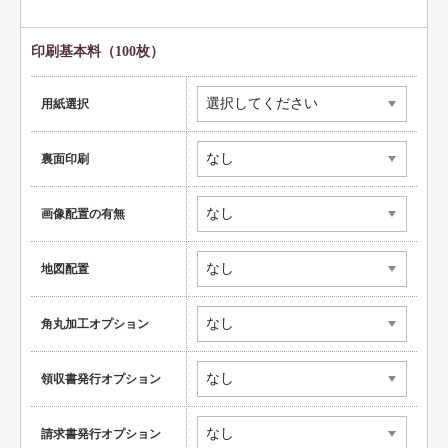
ペット名刺
ショップカード
印刷基本料（100枚）
全国福利厚生共済会様式
用紙選択
用紙変更オプション
裏面印刷
データ加工オプション
名刺ケース
画像配置の有無
ロゴマーク販売
地図配置
住宅
リフォーム
角丸加工オプション
設備
領収書発行オプション
医療
介護福祉
請求書発行オプション