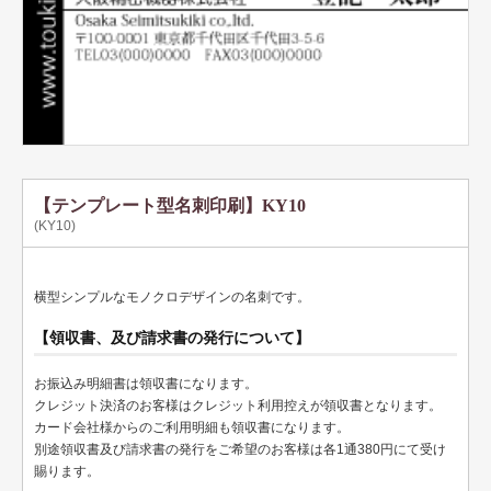
テンプレート名刺
ビジネスモノクロ
ビジネスカラー
デザイン名刺
フォト名刺（写真・画像入り名刺）
【テンプレート型名刺印刷】KY10
(KY10)
恋する名刺♥
和風名刺
横型シンプルなモノクロデザインの名刺です。
筆名人名刺
【領収書、及び請求書の発行について】
IT関係
お振込み明細書は領収書になります。
クレジット決済のお客様はクレジット利用控えが領収書となります。
不動産関係
カード会社様からのご利用明細も領収書になります。
別途領収書及び請求書の発行をご希望のお客様は各1通380円にて受け
医療関係
賜ります。