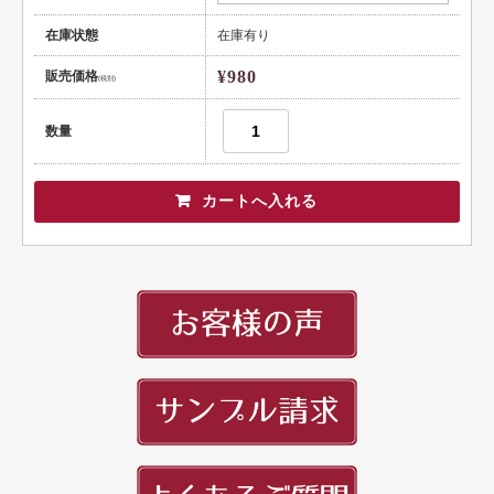
健康
在庫状態
在庫有り
スポーツ
¥980
販売価格
(税別)
教育
数量
士業
証券・金融
ＩＴ
不動産
美容・サロン
飲食店
ショップ
イラスト系