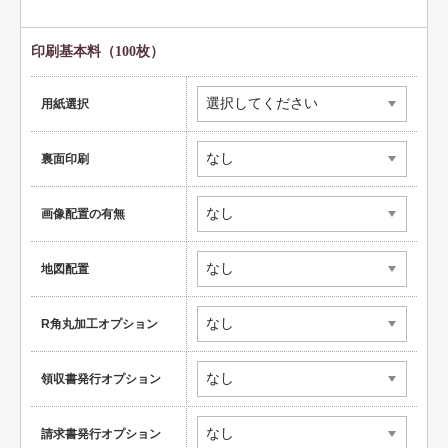
ペット名刺
ショップカード
印刷基本料（100枚）
全国福利厚生共済会様式
用紙選択
用紙変更オプション
裏面印刷
データ加工オプション
名刺ケース
画像配置の有無
ロゴマーク販売
地図配置
住宅
リフォーム
R角丸加工オプション
設備
領収書発行オプション
医療
介護福祉
請求書発行オプション