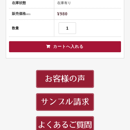
頭文字
在庫状態
在庫有り
用紙紹介
¥980
販売価格
(税別)
配送・納期
数量
入稿の手引き