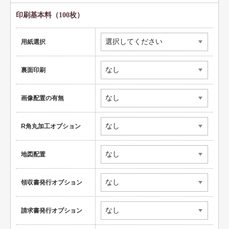
健康
印刷基本料（100枚）
スポーツ
用紙選択
教育
裏面印刷
士業
証券・金融
画像配置の有無
ＩＴ
R角丸加工オプション
不動産
美容・サロン
地図配置
飲食店
領収書発行オプション
ショップ
請求書発行オプション
イラスト系