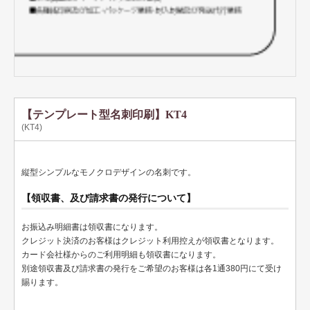
ペット名刺
ショップカード
全国福利厚生共済会様式
用紙変更オプション
データ加工オプション
【テンプレート型名刺印刷】KT4
(KT4)
名刺ケース
ロゴマーク販売
縦型シンプルなモノクロデザインの名刺です。
住宅
【領収書、及び請求書の発行について】
リフォーム
お振込み明細書は領収書になります。
クレジット決済のお客様はクレジット利用控えが領収書となります。
設備
カード会社様からのご利用明細も領収書になります。
別途領収書及び請求書の発行をご希望のお客様は各1通380円にて受け
医療
賜ります。
介護福祉